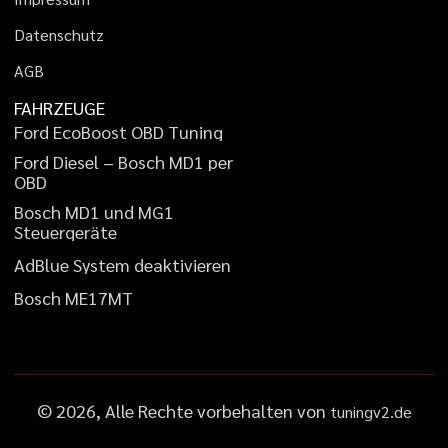
D
a
t
e
n
s
c
h
u
t
z
A
G
B
FAHRZEUGE
F
o
r
d
E
c
o
B
o
o
s
t
O
B
D
T
u
n
i
n
g
F
o
r
d
D
i
e
s
e
l
–
B
o
s
c
h
M
D
1
p
e
r
O
B
D
B
o
s
c
h
M
D
1
u
n
d
M
G
1
S
t
e
u
e
r
g
e
r
ä
t
e
A
d
B
l
u
e
S
y
s
t
e
m
d
e
a
k
t
i
v
i
e
r
e
n
B
o
s
c
h
M
E
1
7
M
T
©
2026
, Alle Rechte vorbehalten von
tuningv2.de