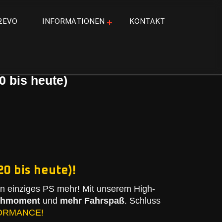
2
E
V
O
I
N
F
O
R
M
A
T
I
O
N
E
N
K
O
N
T
A
K
T
 bis heute)
0 bis heute)!
n einziges PS mehr! Mit unserem High-
ehmoment
und
mehr Fahrspaß
. Schluss
ORMANCE!