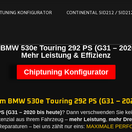
T
U
N
I
N
G
K
O
N
F
I
G
U
R
A
T
O
R
C
O
N
T
I
N
E
N
T
A
L
S
I
D
2
1
2
/
S
I
D
2
1
 BMW 530e Touring 292 PS (G31 – 2020
Mehr Leistung & Effizienz
Chiptuning Konfigurator
em BMW 530e Touring 292 PS (G31 – 202
 (G31 – 2020 bis heute)
? Dann verschwenden Sie kei
tenzial aus Ihrem Fahrzeug –
mehr Leistung
,
mehr Dr
eparaturen – bei uns zählt nur eins:
MAXIMALE PERF