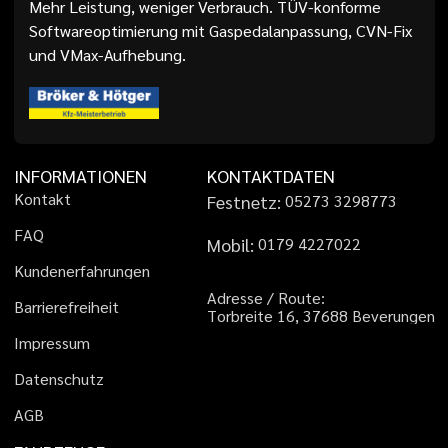
Mehr Leistung, weniger Verbrauch. TÜV-konforme
Softwareoptimierung mit Gaspedalanpassung, CVN-Fix
und VMax-Aufhebung.
INFORMATIONEN
KONTAKTDATEN
K
o
n
t
a
k
t
Festnetz:
0
5
2
7
3
3
2
9
8
7
7
3
F
A
Q
Mobil:
0
1
7
9
4
2
2
7
0
2
2
K
u
n
d
e
n
e
r
f
a
h
r
u
n
g
e
n
A
d
r
e
s
s
e
/
R
o
u
t
e
:
B
a
r
r
i
e
r
e
f
r
e
i
h
e
i
t
T
o
r
b
r
e
i
t
e
1
6
,
3
7
6
8
8
B
e
v
e
r
u
n
g
e
n
I
m
p
r
e
s
s
u
m
D
a
t
e
n
s
c
h
u
t
z
A
G
B