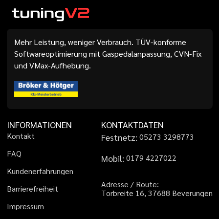
Mehr Leistung, weniger Verbrauch. TÜV-konforme
Softwareoptimierung mit Gaspedalanpassung, CVN-Fix
und VMax-Aufhebung.
INFORMATIONEN
KONTAKTDATEN
K
o
n
t
a
k
t
Festnetz:
0
5
2
7
3
3
2
9
8
7
7
3
F
A
Q
Mobil:
0
1
7
9
4
2
2
7
0
2
2
K
u
n
d
e
n
e
r
f
a
h
r
u
n
g
e
n
A
d
r
e
s
s
e
/
R
o
u
t
e
:
B
a
r
r
i
e
r
e
f
r
e
i
h
e
i
t
T
o
r
b
r
e
i
t
e
1
6
,
3
7
6
8
8
B
e
v
e
r
u
n
g
e
n
I
m
p
r
e
s
s
u
m