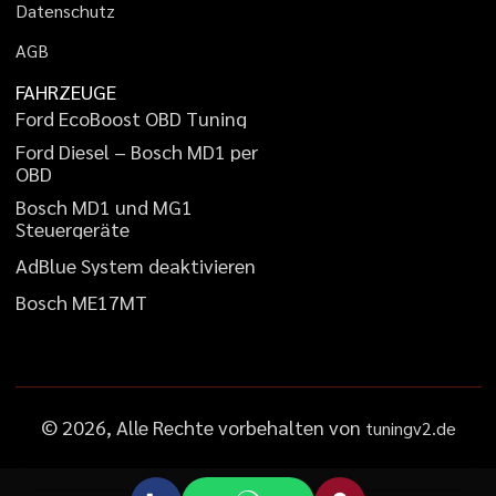
D
a
t
e
n
s
c
h
u
t
z
A
G
B
FAHRZEUGE
F
o
r
d
E
c
o
B
o
o
s
t
O
B
D
T
u
n
i
n
g
F
o
r
d
D
i
e
s
e
l
–
B
o
s
c
h
M
D
1
p
e
r
O
B
D
B
o
s
c
h
M
D
1
u
n
d
M
G
1
S
t
e
u
e
r
g
e
r
ä
t
e
A
d
B
l
u
e
S
y
s
t
e
m
d
e
a
k
t
i
v
i
e
r
e
n
B
o
s
c
h
M
E
1
7
M
T
©
2026
, Alle Rechte vorbehalten von
tuningv2.de