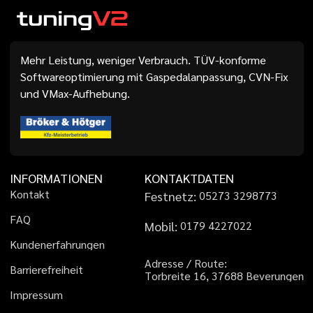
Mehr Leistung, weniger Verbrauch. TÜV-konforme
Softwareoptimierung mit Gaspedalanpassung, CVN-Fix
und VMax-Aufhebung.
INFORMATIONEN
KONTAKTDATEN
K
o
n
t
a
k
t
Festnetz:
0
5
2
7
3
3
2
9
8
7
7
3
F
A
Q
Mobil:
0
1
7
9
4
2
2
7
0
2
2
K
u
n
d
e
n
e
r
f
a
h
r
u
n
g
e
n
A
d
r
e
s
s
e
/
R
o
u
t
e
:
B
a
r
r
i
e
r
e
f
r
e
i
h
e
i
t
T
o
r
b
r
e
i
t
e
1
6
,
3
7
6
8
8
B
e
v
e
r
u
n
g
e
n
I
m
p
r
e
s
s
u
m