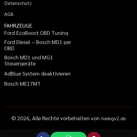
D
a
t
e
n
s
c
h
u
t
z
A
G
B
FAHRZEUGE
F
o
r
d
E
c
o
B
o
o
s
t
O
B
D
T
u
n
i
n
g
F
o
r
d
D
i
e
s
e
l
–
B
o
s
c
h
M
D
1
p
e
r
O
B
D
B
o
s
c
h
M
D
1
u
n
d
M
G
1
S
t
e
u
e
r
g
e
r
ä
t
e
A
d
B
l
u
e
S
y
s
t
e
m
d
e
a
k
t
i
v
i
e
r
e
n
B
o
s
c
h
M
E
1
7
M
T
©
2026
, Alle Rechte vorbehalten von
tuningv2.de