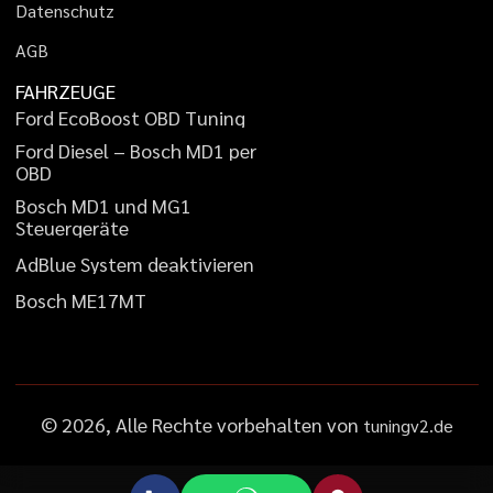
D
a
t
e
n
s
c
h
u
t
z
A
G
B
FAHRZEUGE
F
o
r
d
E
c
o
B
o
o
s
t
O
B
D
T
u
n
i
n
g
F
o
r
d
D
i
e
s
e
l
–
B
o
s
c
h
M
D
1
p
e
r
O
B
D
B
o
s
c
h
M
D
1
u
n
d
M
G
1
S
t
e
u
e
r
g
e
r
ä
t
e
A
d
B
l
u
e
S
y
s
t
e
m
d
e
a
k
t
i
v
i
e
r
e
n
B
o
s
c
h
M
E
1
7
M
T
©
2026
, Alle Rechte vorbehalten von
tuningv2.de