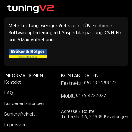
Mehr Leistung, weniger Verbrauch. TÜV-konforme
Softwareoptimierung mit Gaspedalanpassung, CVN-Fix
und VMax-Aufhebung.
INFORMATIONEN
KONTAKTDATEN
K
o
n
t
a
k
t
Festnetz:
0
5
2
7
3
3
2
9
8
7
7
3
F
A
Q
Mobil:
0
1
7
9
4
2
2
7
0
2
2
K
u
n
d
e
n
e
r
f
a
h
r
u
n
g
e
n
A
d
r
e
s
s
e
/
R
o
u
t
e
:
B
a
r
r
i
e
r
e
f
r
e
i
h
e
i
t
T
o
r
b
r
e
i
t
e
1
6
,
3
7
6
8
8
B
e
v
e
r
u
n
g
e
n
I
m
p
r
e
s
s
u
m