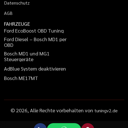
D
a
t
e
n
s
c
h
u
t
z
A
G
B
FAHRZEUGE
F
o
r
d
E
c
o
B
o
o
s
t
O
B
D
T
u
n
i
n
g
F
o
r
d
D
i
e
s
e
l
–
B
o
s
c
h
M
D
1
p
e
r
O
B
D
B
o
s
c
h
M
D
1
u
n
d
M
G
1
S
t
e
u
e
r
g
e
r
ä
t
e
A
d
B
l
u
e
S
y
s
t
e
m
d
e
a
k
t
i
v
i
e
r
e
n
B
o
s
c
h
M
E
1
7
M
T
©
2026
, Alle Rechte vorbehalten von
tuningv2.de