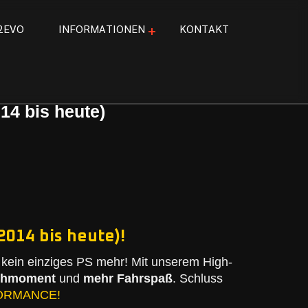
2
E
V
O
I
N
F
O
R
M
A
T
I
O
N
E
N
K
O
N
T
A
K
T
14 bis heute)
2014 bis heute)!
kein einziges PS mehr! Mit unserem High-
ehmoment
und
mehr Fahrspaß
. Schluss
ORMANCE!