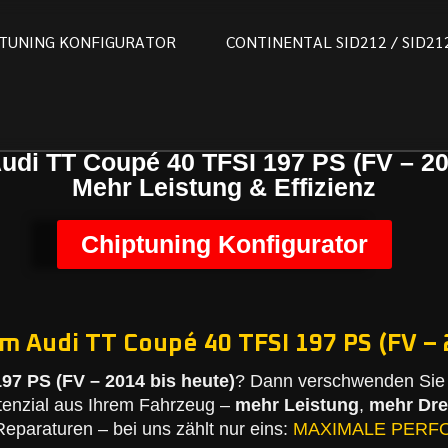
T
U
N
I
N
G
K
O
N
F
I
G
U
R
A
T
O
R
C
O
N
T
I
N
E
N
T
A
L
S
I
D
2
1
2
/
S
I
D
2
1
udi TT Coupé 40 TFSI 197 PS (FV – 20
Mehr Leistung & Effizienz
Chiptuning Konfigurator
m Audi TT Coupé 40 TFSI 197 PS (FV – 
97 PS (FV – 2014 bis heute)
? Dann verschwenden Sie 
tenzial aus Ihrem Fahrzeug –
mehr Leistung
,
mehr Dr
eparaturen – bei uns zählt nur eins:
MAXIMALE PERF