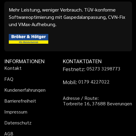
Mehr Leistung, weniger Verbrauch. TÜV-konforme
Softwareoptimierung mit Gaspedalanpassung, CVN-Fix
und VMax-Aufhebung.
INFORMATIONEN
KONTAKTDATEN
K
o
n
t
a
k
t
Festnetz:
0
5
2
7
3
3
2
9
8
7
7
3
F
A
Q
Mobil:
0
1
7
9
4
2
2
7
0
2
2
K
u
n
d
e
n
e
r
f
a
h
r
u
n
g
e
n
A
d
r
e
s
s
e
/
R
o
u
t
e
:
B
a
r
r
i
e
r
e
f
r
e
i
h
e
i
t
T
o
r
b
r
e
i
t
e
1
6
,
3
7
6
8
8
B
e
v
e
r
u
n
g
e
n
I
m
p
r
e
s
s
u
m
D
a
t
e
n
s
c
h
u
t
z
A
G
B