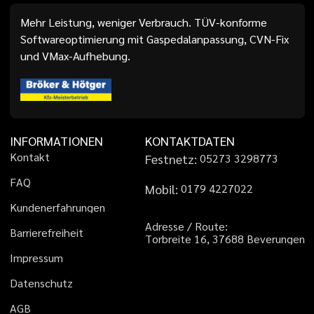
Mehr Leistung, weniger Verbrauch. TÜV-konforme
Softwareoptimierung mit Gaspedalanpassung, CVN-Fix
und VMax-Aufhebung.
INFORMATIONEN
KONTAKTDATEN
K
o
n
t
a
k
t
Festnetz:
0
5
2
7
3
3
2
9
8
7
7
3
F
A
Q
Mobil:
0
1
7
9
4
2
2
7
0
2
2
K
u
n
d
e
n
e
r
f
a
h
r
u
n
g
e
n
A
d
r
e
s
s
e
/
R
o
u
t
e
:
B
a
r
r
i
e
r
e
f
r
e
i
h
e
i
t
T
o
r
b
r
e
i
t
e
1
6
,
3
7
6
8
8
B
e
v
e
r
u
n
g
e
n
I
m
p
r
e
s
s
u
m
D
a
t
e
n
s
c
h
u
t
z
A
G
B