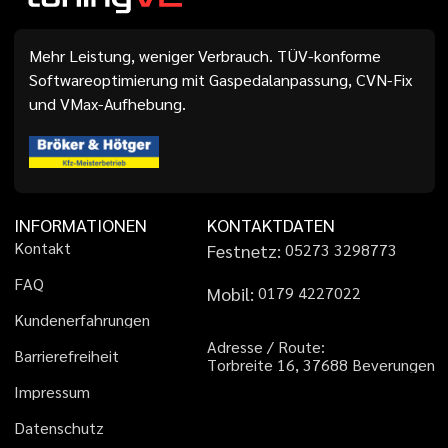
Mehr Leistung, weniger Verbrauch. TÜV-konforme
Softwareoptimierung mit Gaspedalanpassung, CVN-Fix
und VMax-Aufhebung.
INFORMATIONEN
KONTAKTDATEN
K
o
n
t
a
k
t
Festnetz:
0
5
2
7
3
3
2
9
8
7
7
3
F
A
Q
Mobil:
0
1
7
9
4
2
2
7
0
2
2
K
u
n
d
e
n
e
r
f
a
h
r
u
n
g
e
n
A
d
r
e
s
s
e
/
R
o
u
t
e
:
B
a
r
r
i
e
r
e
f
r
e
i
h
e
i
t
T
o
r
b
r
e
i
t
e
1
6
,
3
7
6
8
8
B
e
v
e
r
u
n
g
e
n
I
m
p
r
e
s
s
u
m
D
a
t
e
n
s
c
h
u
t
z