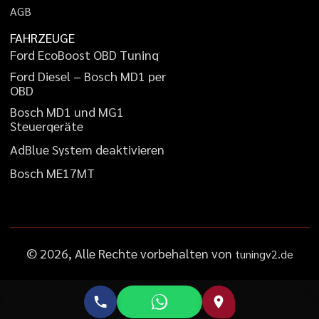
A
G
B
FAHRZEUGE
F
o
r
d
E
c
o
B
o
o
s
t
O
B
D
T
u
n
i
n
g
F
o
r
d
D
i
e
s
e
l
–
B
o
s
c
h
M
D
1
p
e
r
O
B
D
B
o
s
c
h
M
D
1
u
n
d
M
G
1
S
t
e
u
e
r
g
e
r
ä
t
e
A
d
B
l
u
e
S
y
s
t
e
m
d
e
a
k
t
i
v
i
e
r
e
n
B
o
s
c
h
M
E
1
7
M
T
©
2026
, Alle Rechte vorbehalten von
tuningv2.de