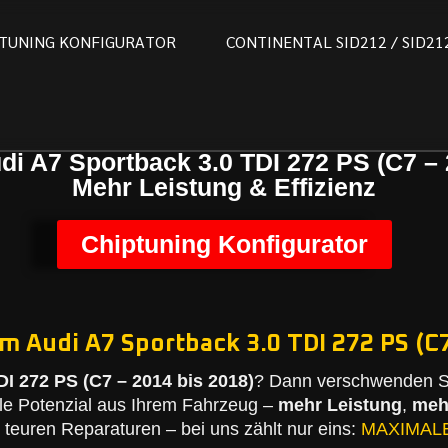
T
U
N
I
N
G
K
O
N
F
I
G
U
R
A
T
O
R
C
O
N
T
I
N
E
N
T
A
L
S
I
D
2
1
2
/
S
I
D
2
1
di A7 Sportback 3.0 TDI 272 PS (C7 – 
Mehr Leistung & Effizienz
Chiptuning Konfigurator
m Audi A7 Sportback 3.0 TDI 272 PS (C7
DI 272 PS (C7 – 2014 bis 2018)
? Dann verschwenden Si
le Potenzial aus Ihrem Fahrzeug –
mehr Leistung
,
meh
teuren Reparaturen – bei uns zählt nur eins:
MAXIMAL