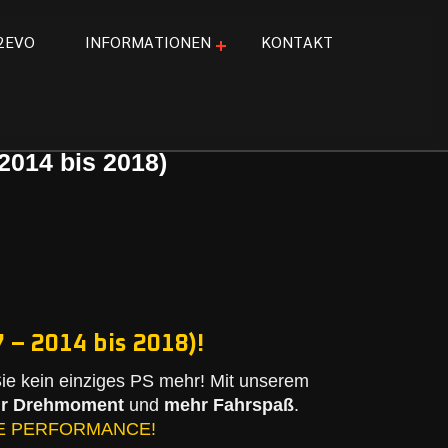
2
E
V
O
I
N
F
O
R
M
A
T
I
O
N
E
N
K
O
N
T
A
K
T
2014 bis 2018)
 – 2014 bis 2018)!
e kein einziges PS mehr! Mit unserem
r Drehmoment
und
mehr Fahrspaß
.
E PERFORMANCE!