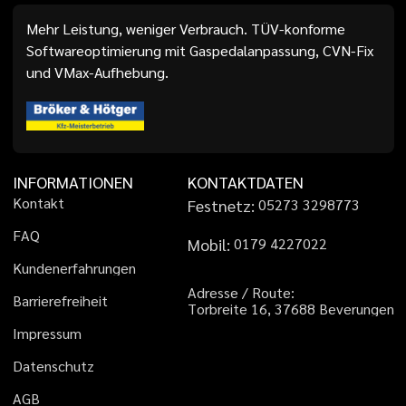
Mehr Leistung, weniger Verbrauch. TÜV-konforme
Softwareoptimierung mit Gaspedalanpassung, CVN-Fix
und VMax-Aufhebung.
INFORMATIONEN
KONTAKTDATEN
K
o
n
t
a
k
t
Festnetz:
0
5
2
7
3
3
2
9
8
7
7
3
F
A
Q
Mobil:
0
1
7
9
4
2
2
7
0
2
2
K
u
n
d
e
n
e
r
f
a
h
r
u
n
g
e
n
A
d
r
e
s
s
e
/
R
o
u
t
e
:
B
a
r
r
i
e
r
e
f
r
e
i
h
e
i
t
T
o
r
b
r
e
i
t
e
1
6
,
3
7
6
8
8
B
e
v
e
r
u
n
g
e
n
I
m
p
r
e
s
s
u
m
D
a
t
e
n
s
c
h
u
t
z
A
G
B