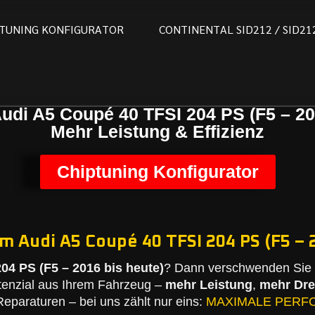
T
U
N
I
N
G
K
O
N
F
I
G
U
R
A
T
O
R
C
O
N
T
I
N
E
N
T
A
L
S
I
D
2
1
2
/
S
I
D
2
1
udi A5 Coupé 40 TFSI 204 PS (F5 – 20
Mehr Leistung & Effizienz
Chiptuning Konfigurator
m Audi A5 Coupé 40 TFSI 204 PS (F5 – 
04 PS (F5 – 2016 bis heute)
? Dann verschwenden Sie 
tenzial aus Ihrem Fahrzeug –
mehr Leistung
,
mehr Dr
eparaturen – bei uns zählt nur eins:
MAXIMALE PERF