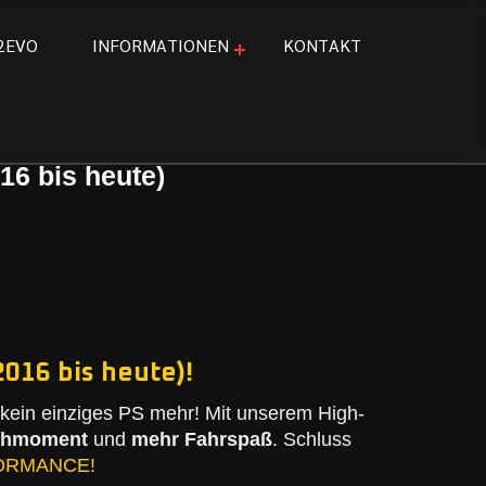
2
E
V
O
I
N
F
O
R
M
A
T
I
O
N
E
N
K
O
N
T
A
K
T
16 bis heute)
2016 bis heute)!
kein einziges PS mehr! Mit unserem High-
ehmoment
und
mehr Fahrspaß
. Schluss
ORMANCE!