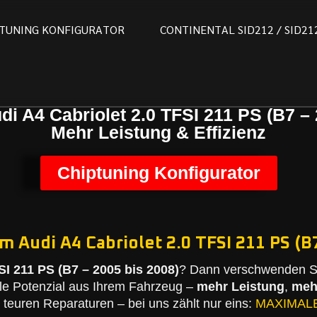
T
U
N
I
N
G
K
O
N
F
I
G
U
R
A
T
O
R
C
O
N
T
I
N
E
N
T
A
L
S
I
D
2
1
2
/
S
I
D
2
1
di A4 Cabriolet 2.0 TFSI 211 PS (B7 – 
Mehr Leistung & Effizienz
Chiptuning Konfigurator
m Audi A4 Cabriolet 2.0 TFSI 211 PS (B7
SI 211 PS (B7 – 2005 bis 2008)
? Dann verschwenden Si
le Potenzial aus Ihrem Fahrzeug –
mehr Leistung
,
meh
teuren Reparaturen – bei uns zählt nur eins:
MAXIMAL