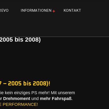
2
E
V
O
I
N
F
O
R
M
A
T
I
O
N
E
N
K
O
N
T
A
K
T
2005 bis 2008)
 – 2005 bis 2008)!
e kein einziges PS mehr! Mit unserem
r Drehmoment
und
mehr Fahrspaß
.
E PERFORMANCE!