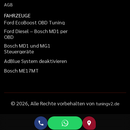
A
G
B
FAHRZEUGE
F
o
r
d
E
c
o
B
o
o
s
t
O
B
D
T
u
n
i
n
g
F
o
r
d
D
i
e
s
e
l
–
B
o
s
c
h
M
D
1
p
e
r
O
B
D
B
o
s
c
h
M
D
1
u
n
d
M
G
1
S
t
e
u
e
r
g
e
r
ä
t
e
A
d
B
l
u
e
S
y
s
t
e
m
d
e
a
k
t
i
v
i
e
r
e
n
B
o
s
c
h
M
E
1
7
M
T
©
2026
, Alle Rechte vorbehalten von
tuningv2.de