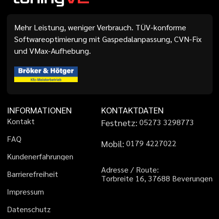
Mehr Leistung, weniger Verbrauch. TÜV-konforme
Softwareoptimierung mit Gaspedalanpassung, CVN-Fix
und VMax-Aufhebung.
INFORMATIONEN
KONTAKTDATEN
K
o
n
t
a
k
t
Festnetz:
0
5
2
7
3
3
2
9
8
7
7
3
F
A
Q
Mobil:
0
1
7
9
4
2
2
7
0
2
2
K
u
n
d
e
n
e
r
f
a
h
r
u
n
g
e
n
A
d
r
e
s
s
e
/
R
o
u
t
e
:
B
a
r
r
i
e
r
e
f
r
e
i
h
e
i
t
T
o
r
b
r
e
i
t
e
1
6
,
3
7
6
8
8
B
e
v
e
r
u
n
g
e
n
I
m
p
r
e
s
s
u
m
D
a
t
e
n
s
c
h
u
t
z