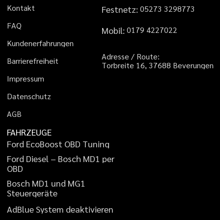
K
o
n
t
a
k
t
Festnetz:
0
5
2
7
3
3
2
9
8
7
7
3
F
A
Q
Mobil:
0
1
7
9
4
2
2
7
0
2
2
K
u
n
d
e
n
e
r
f
a
h
r
u
n
g
e
n
A
d
r
e
s
s
e
/
R
o
u
t
e
:
B
a
r
r
i
e
r
e
f
r
e
i
h
e
i
t
T
o
r
b
r
e
i
t
e
1
6
,
3
7
6
8
8
B
e
v
e
r
u
n
g
e
n
I
m
p
r
e
s
s
u
m
D
a
t
e
n
s
c
h
u
t
z
A
G
B
FAHRZEUGE
F
o
r
d
E
c
o
B
o
o
s
t
O
B
D
T
u
n
i
n
g
F
o
r
d
D
i
e
s
e
l
–
B
o
s
c
h
M
D
1
p
e
r
O
B
D
B
o
s
c
h
M
D
1
u
n
d
M
G
1
S
t
e
u
e
r
g
e
r
ä
t
e
A
d
B
l
u
e
S
y
s
t
e
m
d
e
a
k
t
i
v
i
e
r
e
n