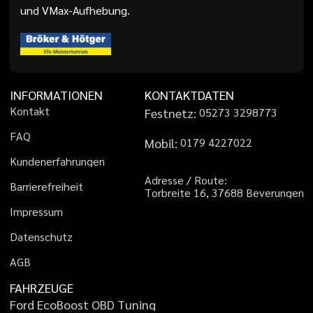
und VMax-Aufhebung.
INFORMATIONEN
KONTAKTDATEN
K
o
n
t
a
k
t
Festnetz:
0
5
2
7
3
3
2
9
8
7
7
3
F
A
Q
Mobil:
0
1
7
9
4
2
2
7
0
2
2
K
u
n
d
e
n
e
r
f
a
h
r
u
n
g
e
n
A
d
r
e
s
s
e
/
R
o
u
t
e
:
B
a
r
r
i
e
r
e
f
r
e
i
h
e
i
t
T
o
r
b
r
e
i
t
e
1
6
,
3
7
6
8
8
B
e
v
e
r
u
n
g
e
n
I
m
p
r
e
s
s
u
m
D
a
t
e
n
s
c
h
u
t
z
A
G
B
FAHRZEUGE
F
o
r
d
E
c
o
B
o
o
s
t
O
B
D
T
u
n
i
n
g