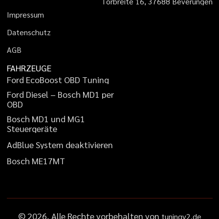
T
o
r
b
r
e
i
t
e
1
6
,
3
7
6
8
8
B
e
v
e
r
u
n
g
e
n
I
m
p
r
e
s
s
u
m
D
a
t
e
n
s
c
h
u
t
z
A
G
B
FAHRZEUGE
F
o
r
d
E
c
o
B
o
o
s
t
O
B
D
T
u
n
i
n
g
F
o
r
d
D
i
e
s
e
l
–
B
o
s
c
h
M
D
1
p
e
r
O
B
D
B
o
s
c
h
M
D
1
u
n
d
M
G
1
S
t
e
u
e
r
g
e
r
ä
t
e
A
d
B
l
u
e
S
y
s
t
e
m
d
e
a
k
t
i
v
i
e
r
e
n
B
o
s
c
h
M
E
1
7
M
T
©
2026
, Alle Rechte vorbehalten von
tuningv2.de