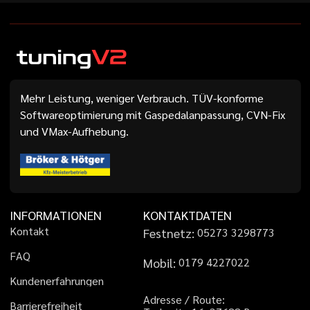
Mehr Leistung, weniger Verbrauch. TÜV-konforme
Softwareoptimierung mit Gaspedalanpassung, CVN-Fix
und VMax-Aufhebung.
INFORMATIONEN
KONTAKTDATEN
K
o
n
t
a
k
t
Festnetz:
0
5
2
7
3
3
2
9
8
7
7
3
F
A
Q
Mobil:
0
1
7
9
4
2
2
7
0
2
2
K
u
n
d
e
n
e
r
f
a
h
r
u
n
g
e
n
A
d
r
e
s
s
e
/
R
o
u
t
e
:
B
a
r
r
i
e
r
e
f
r
e
i
h
e
i
t