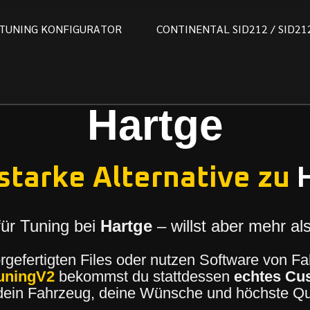
T
U
N
I
N
G
K
O
N
F
I
G
U
R
A
T
O
R
C
O
N
T
I
N
E
N
T
A
L
S
I
D
2
1
2
/
S
I
D
2
1
Hartge
starke Alternative zu
für Tuning bei
Hartge
– willst aber mehr a
orgefertigten Files oder nutzen Software von F
uningV2
bekommst du stattdessen
echtes Cu
dein Fahrzeug, deine Wünsche und höchste Qua