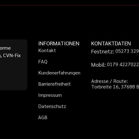
INFORMATIONEN
KONTAKTDATEN
forme
K
o
n
t
a
k
t
Festnetz:
0
5
2
7
3
3
2
, CVN-Fix
F
A
Q
Mobil:
0
1
7
9
4
2
2
7
0
2
K
u
n
d
e
n
e
r
f
a
h
r
u
n
g
e
n
A
d
r
e
s
s
e
/
R
o
u
t
e
:
B
a
r
r
i
e
r
e
f
r
e
i
h
e
i
t
T
o
r
b
r
e
i
t
e
1
6
,
3
7
6
8
8
I
m
p
r
e
s
s
u
m
D
a
t
e
n
s
c
h
u
t
z
A
G
B