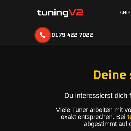
C
H
I
P
0179 422 7022
Deine 
Du interessierst dich 
Viele Tuner arbeiten mit v
exakt entsprechen. Bei
t
abgestimmt auf 