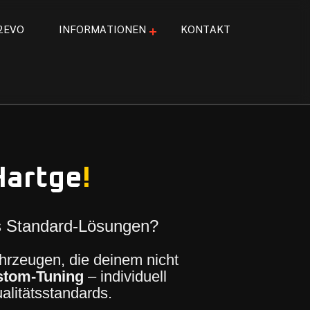
2
E
V
O
I
N
F
O
R
M
A
T
I
O
N
E
N
K
O
N
T
A
K
T
Hartge
!
ls Standard-Lösungen?
ahrzeugen, die deinem nicht
stom-Tuning
– individuell
litätsstandards.