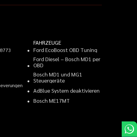
FAHRZEUGE
F
o
r
d
E
c
o
B
o
o
s
t
O
B
D
T
u
n
i
n
g
9
8
7
7
3
F
o
r
d
D
i
e
s
e
l
–
B
o
s
c
h
M
D
1
p
e
r
2
O
B
D
B
o
s
c
h
M
D
1
u
n
d
M
G
1
S
t
e
u
e
r
g
e
r
ä
t
e
B
e
v
e
r
u
n
g
e
n
A
d
B
l
u
e
S
y
s
t
e
m
d
e
a
k
t
i
v
i
e
r
e
n
B
o
s
c
h
M
E
1
7
M
T