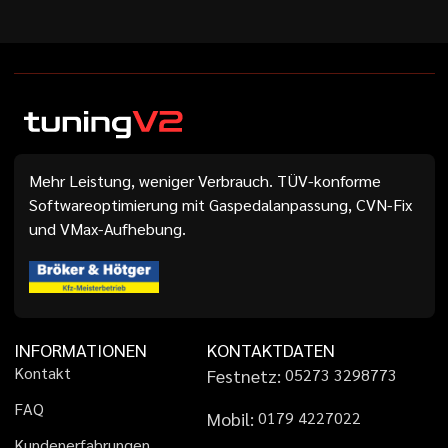
Mehr Leistung, weniger Verbrauch. TÜV-konforme
Softwareoptimierung mit Gaspedalanpassung, CVN-Fix
und VMax-Aufhebung.
INFORMATIONEN
KONTAKTDATEN
K
o
n
t
a
k
t
Festnetz:
0
5
2
7
3
3
2
9
8
7
7
3
F
A
Q
Mobil:
0
1
7
9
4
2
2
7
0
2
2
K
u
n
d
e
n
e
r
f
a
h
r
u
n
g
e
n