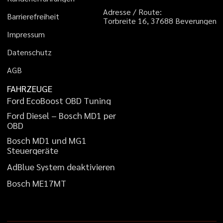
A
d
r
e
s
s
e
/
R
o
u
t
e
:
B
a
r
r
i
e
r
e
f
r
e
i
h
e
i
t
T
o
r
b
r
e
i
t
e
1
6
,
3
7
6
8
8
B
e
v
e
r
u
n
g
e
n
I
m
p
r
e
s
s
u
m
D
a
t
e
n
s
c
h
u
t
z
A
G
B
FAHRZEUGE
F
o
r
d
E
c
o
B
o
o
s
t
O
B
D
T
u
n
i
n
g
F
o
r
d
D
i
e
s
e
l
–
B
o
s
c
h
M
D
1
p
e
r
O
B
D
B
o
s
c
h
M
D
1
u
n
d
M
G
1
S
t
e
u
e
r
g
e
r
ä
t
e
A
d
B
l
u
e
S
y
s
t
e
m
d
e
a
k
t
i
v
i
e
r
e
n
B
o
s
c
h
M
E
1
7
M
T