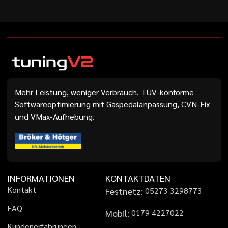
Mehr Leistung, weniger Verbrauch. TÜV-konforme
Softwareoptimierung mit Gaspedalanpassung, CVN-Fix
und VMax-Aufhebung.
INFORMATIONEN
KONTAKTDATEN
K
o
n
t
a
k
t
Festnetz:
0
5
2
7
3
3
2
9
8
7
7
3
F
A
Q
Mobil:
0
1
7
9
4
2
2
7
0
2
2
K
u
n
d
e
n
e
r
f
a
h
r
u
n
g
e
n