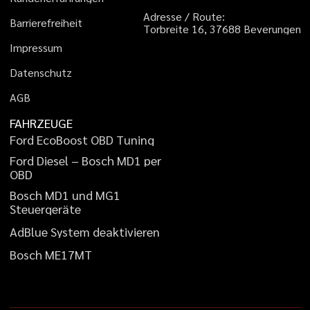
A
d
r
e
s
s
e
/
R
o
u
t
e
:
B
a
r
r
i
e
r
e
f
r
e
i
h
e
i
t
T
o
r
b
r
e
i
t
e
1
6
,
3
7
6
8
8
B
e
v
e
r
u
n
g
e
n
I
m
p
r
e
s
s
u
m
D
a
t
e
n
s
c
h
u
t
z
A
G
B
FAHRZEUGE
F
o
r
d
E
c
o
B
o
o
s
t
O
B
D
T
u
n
i
n
g
F
o
r
d
D
i
e
s
e
l
–
B
o
s
c
h
M
D
1
p
e
r
O
B
D
B
o
s
c
h
M
D
1
u
n
d
M
G
1
S
t
e
u
e
r
g
e
r
ä
t
e
A
d
B
l
u
e
S
y
s
t
e
m
d
e
a
k
t
i
v
i
e
r
e
n
B
o
s
c
h
M
E
1
7
M
T