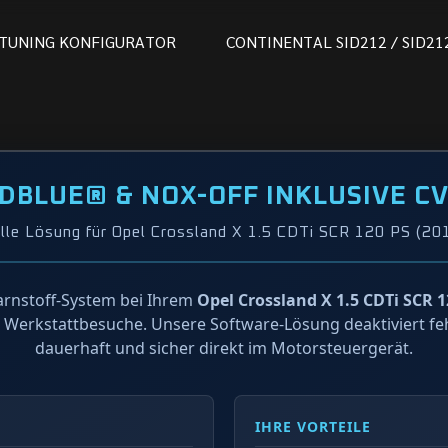
T
U
N
I
N
G
K
O
N
F
I
G
U
R
A
T
O
R
C
O
N
T
I
N
E
N
T
A
L
S
I
D
2
1
2
/
S
I
D
2
1
DBLUE® & NOX-OFF INKLUSIVE C
lle Lösung für Opel Crossland X 1.5 CDTi SCR 120 PS (20
rnstoff-System bei Ihrem
Opel Crossland X 1.5 CDTi SCR 12
e Werkstattbesuche. Unsere Software-Lösung deaktiviert fe
dauerhaft und sicher direkt im Motorsteuergerät.
IHRE VORTEILE