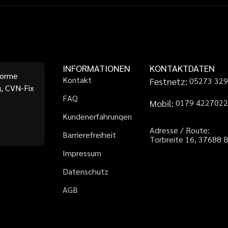
INFORMATIONEN
KONTAKTDATEN
forme
K
o
n
t
a
k
t
Festnetz:
0
5
2
7
3
3
2
, CVN-Fix
F
A
Q
Mobil:
0
1
7
9
4
2
2
7
0
2
K
u
n
d
e
n
e
r
f
a
h
r
u
n
g
e
n
A
d
r
e
s
s
e
/
R
o
u
t
e
:
B
a
r
r
i
e
r
e
f
r
e
i
h
e
i
t
T
o
r
b
r
e
i
t
e
1
6
,
3
7
6
8
8
I
m
p
r
e
s
s
u
m
D
a
t
e
n
s
c
h
u
t
z
A
G
B