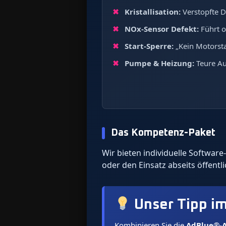
Kristallisation:
Verstopfte D
NOx-Sensor Defekt:
Führt o
Start-Sperre:
„Kein Motorsta
Pumpe & Heizung:
Teure Au
Das Kompetenz-Paket
Wir bieten individuelle Softwa
oder den Einsatz abseits öffentl
Unser Tipp i
Kombinieren Sie die
AdBlue®-A