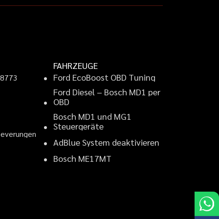
FAHRZEUGE
F
o
r
d
E
c
o
B
o
o
s
t
O
B
D
T
u
n
i
n
g
9
8
7
7
3
F
o
r
d
D
i
e
s
e
l
–
B
o
s
c
h
M
D
1
p
e
r
2
O
B
D
B
o
s
c
h
M
D
1
u
n
d
M
G
1
S
t
e
u
e
r
g
e
r
ä
t
e
B
e
v
e
r
u
n
g
e
n
A
d
B
l
u
e
S
y
s
t
e
m
d
e
a
k
t
i
v
i
e
r
e
n
B
o
s
c
h
M
E
1
7
M
T