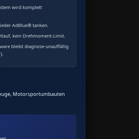
stem wird komplett
ieder AdBlue® tanken.
tlauf, kein Drehmoment-Limit.
ware bleibt diagnose-unauffällig
).
rzeuge, Motorsportumbauten
ng).