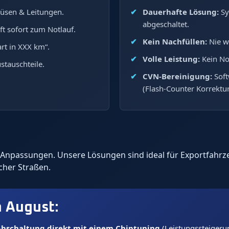
üsen & Leitungen.
Dauerhafte Lösung:
Sy
abgeschaltet.
ft sofort zum Notlauf.
Kein Nachfüllen:
Nie w
rt in XXX km“.
Volle Leistung:
Kein No
stauschteile.
CVN-Bereinigung:
Soft
(Flash-Counter Korrektur
re-Anpassungen. Unsere Lösungen sind ideal für Exportfah
icher Straßen.
m
August
:
bschaltung direkt mit einem Chiptuning
(Leistungssteigeru