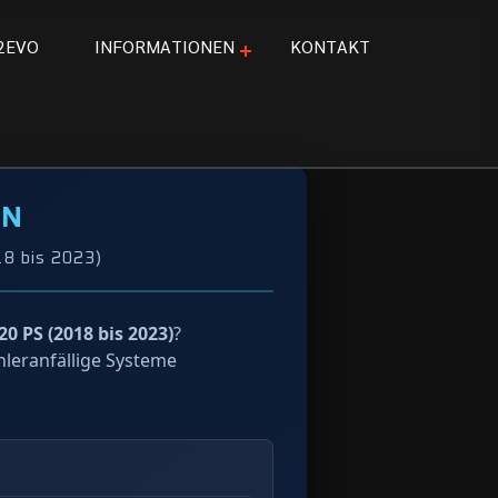
2
E
V
O
I
N
F
O
R
M
A
T
I
O
N
E
N
K
O
N
T
A
K
T
VN
18 bis 2023)
0 PS (2018 bis 2023)
?
hleranfällige Systeme