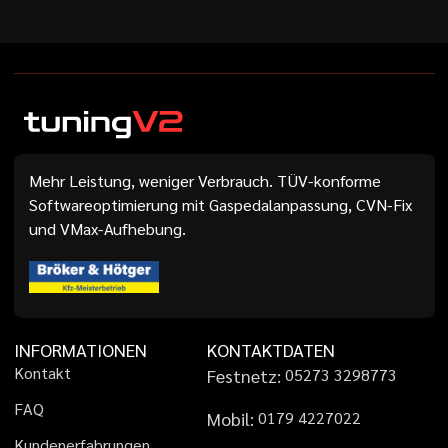
Mehr Leistung, weniger Verbrauch. TÜV-konforme
Softwareoptimierung mit Gaspedalanpassung, CVN-Fix
und VMax-Aufhebung.
INFORMATIONEN
KONTAKTDATEN
K
o
n
t
a
k
t
Festnetz:
0
5
2
7
3
3
2
9
8
7
7
3
F
A
Q
Mobil:
0
1
7
9
4
2
2
7
0
2
2
K
u
n
d
e
n
e
r
f
a
h
r
u
n
g
e
n