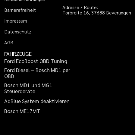
A
d
r
e
s
s
e
/
R
o
u
t
e
:
B
a
r
r
i
e
r
e
f
r
e
i
h
e
i
t
T
o
r
b
r
e
i
t
e
1
6
,
3
7
6
8
8
B
e
v
e
r
u
n
g
e
n
I
m
p
r
e
s
s
u
m
D
a
t
e
n
s
c
h
u
t
z
A
G
B
FAHRZEUGE
F
o
r
d
E
c
o
B
o
o
s
t
O
B
D
T
u
n
i
n
g
F
o
r
d
D
i
e
s
e
l
–
B
o
s
c
h
M
D
1
p
e
r
O
B
D
B
o
s
c
h
M
D
1
u
n
d
M
G
1
S
t
e
u
e
r
g
e
r
ä
t
e
A
d
B
l
u
e
S
y
s
t
e
m
d
e
a
k
t
i
v
i
e
r
e
n
B
o
s
c
h
M
E
1
7
M
T