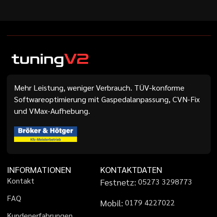
Mehr Leistung, weniger Verbrauch. TÜV-konforme
Softwareoptimierung mit Gaspedalanpassung, CVN-Fix
und VMax-Aufhebung.
INFORMATIONEN
KONTAKTDATEN
K
o
n
t
a
k
t
Festnetz:
0
5
2
7
3
3
2
9
8
7
7
3
F
A
Q
Mobil:
0
1
7
9
4
2
2
7
0
2
2
K
u
n
d
e
n
e
r
f
a
h
r
u
n
g
e
n