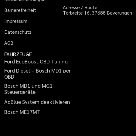
A
d
r
e
s
s
e
/
R
o
u
t
e
:
B
a
r
r
i
e
r
e
f
r
e
i
h
e
i
t
T
o
r
b
r
e
i
t
e
1
6
,
3
7
6
8
8
B
e
v
e
r
u
n
g
e
n
I
m
p
r
e
s
s
u
m
D
a
t
e
n
s
c
h
u
t
z
A
G
B
FAHRZEUGE
F
o
r
d
E
c
o
B
o
o
s
t
O
B
D
T
u
n
i
n
g
F
o
r
d
D
i
e
s
e
l
–
B
o
s
c
h
M
D
1
p
e
r
O
B
D
B
o
s
c
h
M
D
1
u
n
d
M
G
1
S
t
e
u
e
r
g
e
r
ä
t
e
A
d
B
l
u
e
S
y
s
t
e
m
d
e
a
k
t
i
v
i
e
r
e
n
B
o
s
c
h
M
E
1
7
M
T