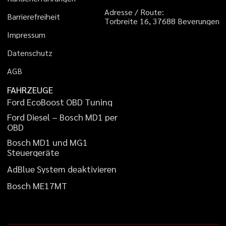
A
d
r
e
s
s
e
/
R
o
u
t
e
:
B
a
r
r
i
e
r
e
f
r
e
i
h
e
i
t
T
o
r
b
r
e
i
t
e
1
6
,
3
7
6
8
8
B
e
v
e
r
u
n
g
e
n
I
m
p
r
e
s
s
u
m
D
a
t
e
n
s
c
h
u
t
z
A
G
B
FAHRZEUGE
F
o
r
d
E
c
o
B
o
o
s
t
O
B
D
T
u
n
i
n
g
F
o
r
d
D
i
e
s
e
l
–
B
o
s
c
h
M
D
1
p
e
r
O
B
D
B
o
s
c
h
M
D
1
u
n
d
M
G
1
S
t
e
u
e
r
g
e
r
ä
t
e
A
d
B
l
u
e
S
y
s
t
e
m
d
e
a
k
t
i
v
i
e
r
e
n
B
o
s
c
h
M
E
1
7
M
T