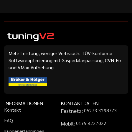
Mehr Leistung, weniger Verbrauch. TÜV-konforme
Softwareoptimierung mit Gaspedalanpassung, CVN-Fix
und VMax-Aufhebung.
INFORMATIONEN
KONTAKTDATEN
K
o
n
t
a
k
t
Festnetz:
0
5
2
7
3
3
2
9
8
7
7
3
F
A
Q
Mobil:
0
1
7
9
4
2
2
7
0
2
2
K
u
n
d
e
n
e
r
f
a
h
r
u
n
g
e
n