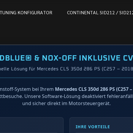
T
U
N
I
N
G
K
O
N
F
I
G
U
R
A
T
O
R
C
O
N
T
I
N
E
N
T
A
L
S
I
D
2
1
2
/
S
I
D
2
1
DBLUE® & NOX-OFF INKLUSIVE C
nelle Lösung für Mercedes CLS 350d 286 PS (C257 – 2018
nstoff-System bei Ihrem
Mercedes CLS 350d 286 PS (C257 – 
attbesuche. Unsere Software-Lösung deaktiviert fehleranfäl
und sicher direkt im Motorsteuergerät.
IHRE VORTEILE