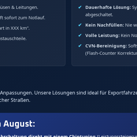
üsen & Leitungen.
Dauerhafte Lösung:
Sy
abgeschaltet.
ft sofort zum Notlauf.
Kein Nachfüllen:
Nie w
rt in XXX km“.
Volle Leistung:
Kein No
stauschteile.
CVN-Bereinigung:
Soft
(Flash-Counter Korrektur
re-Anpassungen. Unsere Lösungen sind ideal für Exportfah
icher Straßen.
m
August
:
bschaltung direkt mit einem Chiptuning
(Leistungssteigeru