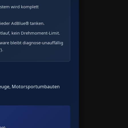
stem wird komplett
ieder AdBlue® tanken.
tlauf, kein Drehmoment-Limit.
ware bleibt diagnose-unauffällig
).
rzeuge, Motorsportumbauten
ng).