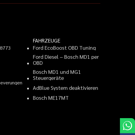
FAHRZEUGE
F
o
r
d
E
c
o
B
o
o
s
t
O
B
D
T
u
n
i
n
g
9
8
7
7
3
F
o
r
d
D
i
e
s
e
l
–
B
o
s
c
h
M
D
1
p
e
r
2
O
B
D
B
o
s
c
h
M
D
1
u
n
d
M
G
1
S
t
e
u
e
r
g
e
r
ä
t
e
B
e
v
e
r
u
n
g
e
n
A
d
B
l
u
e
S
y
s
t
e
m
d
e
a
k
t
i
v
i
e
r
e
n
B
o
s
c
h
M
E
1
7
M
T