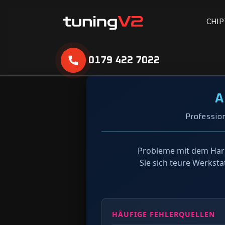
C
H
I
P
0179 422 7022
A
Professio
Probleme mit dem Har
Sie sich teure Werkst
HÄUFIGE FEHLERQUELLEN