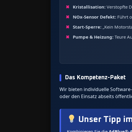
Kristallisation:
Verstopfte D
NOx-Sensor Defekt:
Führt o
Start-Sperre:
„Kein Motorsta
Pumpe & Heizung:
Teure Au
Das Kompetenz-Paket
Wir bieten individuelle Softwa
oder den Einsatz abseits öffentl
Unser Tipp i
Kombinieren Sie die
AdBlue®-A