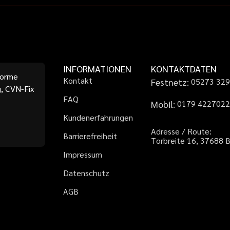
INFORMATIONEN
KONTAKTDATEN
forme
K
o
n
t
a
k
t
Festnetz:
0
5
2
7
3
3
2
, CVN-Fix
F
A
Q
Mobil:
0
1
7
9
4
2
2
7
0
2
K
u
n
d
e
n
e
r
f
a
h
r
u
n
g
e
n
A
d
r
e
s
s
e
/
R
o
u
t
e
:
B
a
r
r
i
e
r
e
f
r
e
i
h
e
i
t
T
o
r
b
r
e
i
t
e
1
6
,
3
7
6
8
8
I
m
p
r
e
s
s
u
m
D
a
t
e
n
s
c
h
u
t
z
A
G
B