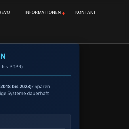
2
E
V
O
I
N
F
O
R
M
A
T
I
O
N
E
N
K
O
N
T
A
K
T
VN
 bis 2023)
2018 bis 2023)
? Sparen
lige Systeme dauerhaft