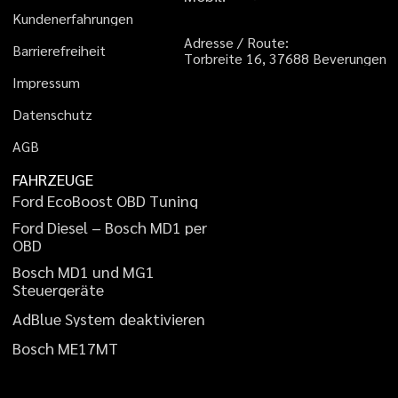
K
u
n
d
e
n
e
r
f
a
h
r
u
n
g
e
n
A
d
r
e
s
s
e
/
R
o
u
t
e
:
B
a
r
r
i
e
r
e
f
r
e
i
h
e
i
t
T
o
r
b
r
e
i
t
e
1
6
,
3
7
6
8
8
B
e
v
e
r
u
n
g
e
n
I
m
p
r
e
s
s
u
m
D
a
t
e
n
s
c
h
u
t
z
A
G
B
FAHRZEUGE
F
o
r
d
E
c
o
B
o
o
s
t
O
B
D
T
u
n
i
n
g
F
o
r
d
D
i
e
s
e
l
–
B
o
s
c
h
M
D
1
p
e
r
O
B
D
B
o
s
c
h
M
D
1
u
n
d
M
G
1
S
t
e
u
e
r
g
e
r
ä
t
e
A
d
B
l
u
e
S
y
s
t
e
m
d
e
a
k
t
i
v
i
e
r
e
n
B
o
s
c
h
M
E
1
7
M
T