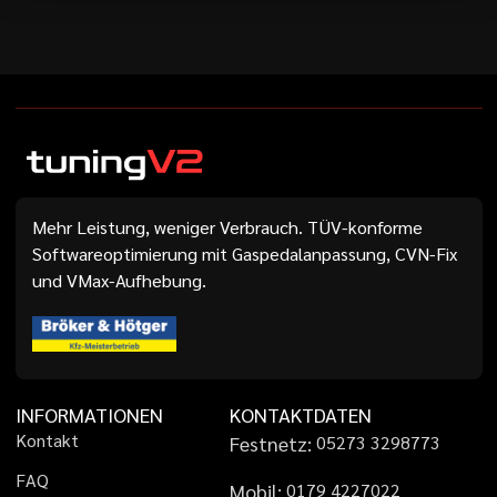
Mehr Leistung, weniger Verbrauch. TÜV-konforme
Softwareoptimierung mit Gaspedalanpassung, CVN-Fix
und VMax-Aufhebung.
INFORMATIONEN
KONTAKTDATEN
K
o
n
t
a
k
t
Festnetz:
0
5
2
7
3
3
2
9
8
7
7
3
F
A
Q
Mobil:
0
1
7
9
4
2
2
7
0
2
2