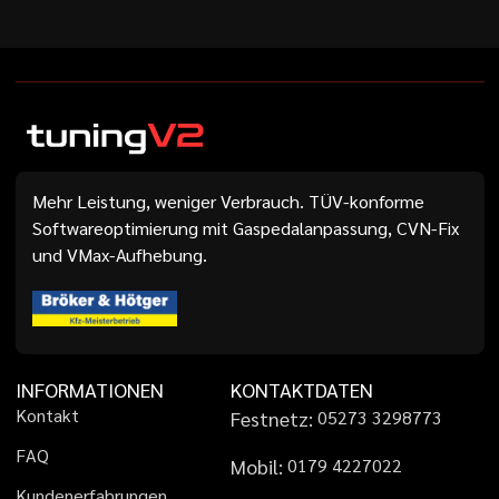
Mehr Leistung, weniger Verbrauch. TÜV-konforme
Softwareoptimierung mit Gaspedalanpassung, CVN-Fix
und VMax-Aufhebung.
INFORMATIONEN
KONTAKTDATEN
K
o
n
t
a
k
t
Festnetz:
0
5
2
7
3
3
2
9
8
7
7
3
F
A
Q
Mobil:
0
1
7
9
4
2
2
7
0
2
2
K
u
n
d
e
n
e
r
f
a
h
r
u
n
g
e
n