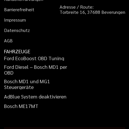
A
d
r
e
s
s
e
/
R
o
u
t
e
:
B
a
r
r
i
e
r
e
f
r
e
i
h
e
i
t
T
o
r
b
r
e
i
t
e
1
6
,
3
7
6
8
8
B
e
v
e
r
u
n
g
e
n
I
m
p
r
e
s
s
u
m
D
a
t
e
n
s
c
h
u
t
z
A
G
B
FAHRZEUGE
F
o
r
d
E
c
o
B
o
o
s
t
O
B
D
T
u
n
i
n
g
F
o
r
d
D
i
e
s
e
l
–
B
o
s
c
h
M
D
1
p
e
r
O
B
D
B
o
s
c
h
M
D
1
u
n
d
M
G
1
S
t
e
u
e
r
g
e
r
ä
t
e
A
d
B
l
u
e
S
y
s
t
e
m
d
e
a
k
t
i
v
i
e
r
e
n
B
o
s
c
h
M
E
1
7
M
T