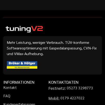
Mehr Leistung, weniger Verbrauch. TÜV-konforme
Softwareoptimierung mit Gaspedalanpassung, CVN-Fix
und VMax-Aufhebung.
INFORMATIONEN
KONTAKTDATEN
K
o
n
t
a
k
t
Festnetz:
0
5
2
7
3
3
2
9
8
7
7
3
F
A
Q
Mobil:
0
1
7
9
4
2
2
7
0
2
2
K
u
n
d
e
n
e
r
f
a
h
r
u
n
g
e
n