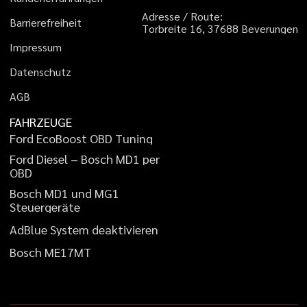
A
d
r
e
s
s
e
/
R
o
u
t
e
:
B
a
r
r
i
e
r
e
f
r
e
i
h
e
i
t
T
o
r
b
r
e
i
t
e
1
6
,
3
7
6
8
8
B
e
v
e
r
u
n
g
e
n
I
m
p
r
e
s
s
u
m
D
a
t
e
n
s
c
h
u
t
z
A
G
B
FAHRZEUGE
F
o
r
d
E
c
o
B
o
o
s
t
O
B
D
T
u
n
i
n
g
F
o
r
d
D
i
e
s
e
l
–
B
o
s
c
h
M
D
1
p
e
r
O
B
D
B
o
s
c
h
M
D
1
u
n
d
M
G
1
S
t
e
u
e
r
g
e
r
ä
t
e
A
d
B
l
u
e
S
y
s
t
e
m
d
e
a
k
t
i
v
i
e
r
e
n
B
o
s
c
h
M
E
1
7
M
T