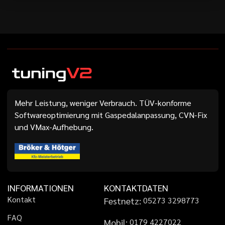
Mehr Leistung, weniger Verbrauch. TÜV-konforme
Softwareoptimierung mit Gaspedalanpassung, CVN-Fix
und VMax-Aufhebung.
INFORMATIONEN
KONTAKTDATEN
K
o
n
t
a
k
t
Festnetz:
0
5
2
7
3
3
2
9
8
7
7
3
F
A
Q
Mobil:
0
1
7
9
4
2
2
7
0
2
2