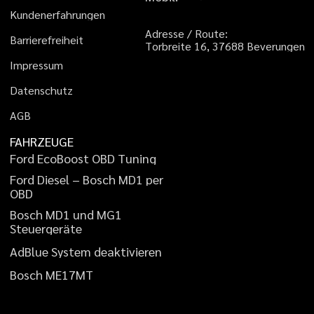
K
u
n
d
e
n
e
r
f
a
h
r
u
n
g
e
n
A
d
r
e
s
s
e
/
R
o
u
t
e
:
B
a
r
r
i
e
r
e
f
r
e
i
h
e
i
t
T
o
r
b
r
e
i
t
e
1
6
,
3
7
6
8
8
B
e
v
e
r
u
n
g
e
n
I
m
p
r
e
s
s
u
m
D
a
t
e
n
s
c
h
u
t
z
A
G
B
FAHRZEUGE
F
o
r
d
E
c
o
B
o
o
s
t
O
B
D
T
u
n
i
n
g
F
o
r
d
D
i
e
s
e
l
–
B
o
s
c
h
M
D
1
p
e
r
O
B
D
B
o
s
c
h
M
D
1
u
n
d
M
G
1
S
t
e
u
e
r
g
e
r
ä
t
e
A
d
B
l
u
e
S
y
s
t
e
m
d
e
a
k
t
i
v
i
e
r
e
n
B
o
s
c
h
M
E
1
7
M
T