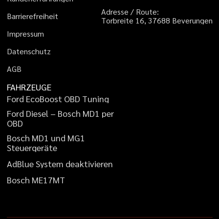
A
d
r
e
s
s
e
/
R
o
u
t
e
:
B
a
r
r
i
e
r
e
f
r
e
i
h
e
i
t
T
o
r
b
r
e
i
t
e
1
6
,
3
7
6
8
8
B
e
v
e
r
u
n
g
e
n
I
m
p
r
e
s
s
u
m
D
a
t
e
n
s
c
h
u
t
z
A
G
B
FAHRZEUGE
F
o
r
d
E
c
o
B
o
o
s
t
O
B
D
T
u
n
i
n
g
F
o
r
d
D
i
e
s
e
l
–
B
o
s
c
h
M
D
1
p
e
r
O
B
D
B
o
s
c
h
M
D
1
u
n
d
M
G
1
S
t
e
u
e
r
g
e
r
ä
t
e
A
d
B
l
u
e
S
y
s
t
e
m
d
e
a
k
t
i
v
i
e
r
e
n
B
o
s
c
h
M
E
1
7
M
T