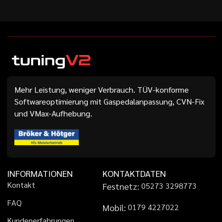
Mehr Leistung, weniger Verbrauch. TÜV-konforme
Softwareoptimierung mit Gaspedalanpassung, CVN-Fix
und VMax-Aufhebung.
INFORMATIONEN
KONTAKTDATEN
K
o
n
t
a
k
t
Festnetz:
0
5
2
7
3
3
2
9
8
7
7
3
F
A
Q
Mobil:
0
1
7
9
4
2
2
7
0
2
2
K
u
n
d
e
n
e
r
f
a
h
r
u
n
g
e
n