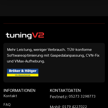
Mehr Leistung, weniger Verbrauch. TÜV-konforme
Softwareoptimierung mit Gaspedalanpassung, CVN-Fix
und VMax-Aufhebung.
INFORMATIONEN
KONTAKTDATEN
K
o
n
t
a
k
t
Festnetz:
0
5
2
7
3
3
2
9
8
7
7
3
F
A
Q
Mobil:
0
1
7
9
4
2
2
7
0
2
2