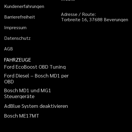
K
u
n
d
e
n
e
r
f
a
h
r
u
n
g
e
n
A
d
r
e
s
s
e
/
R
o
u
t
e
:
B
a
r
r
i
e
r
e
f
r
e
i
h
e
i
t
T
o
r
b
r
e
i
t
e
1
6
,
3
7
6
8
8
B
e
v
e
r
u
n
g
e
n
I
m
p
r
e
s
s
u
m
D
a
t
e
n
s
c
h
u
t
z
A
G
B
FAHRZEUGE
F
o
r
d
E
c
o
B
o
o
s
t
O
B
D
T
u
n
i
n
g
F
o
r
d
D
i
e
s
e
l
–
B
o
s
c
h
M
D
1
p
e
r
O
B
D
B
o
s
c
h
M
D
1
u
n
d
M
G
1
S
t
e
u
e
r
g
e
r
ä
t
e
A
d
B
l
u
e
S
y
s
t
e
m
d
e
a
k
t
i
v
i
e
r
e
n
B
o
s
c
h
M
E
1
7
M
T