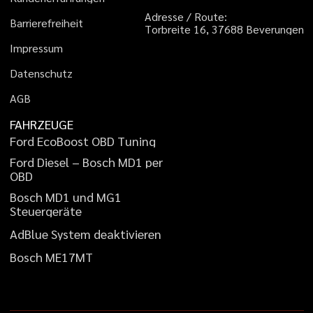
A
d
r
e
s
s
e
/
R
o
u
t
e
:
B
a
r
r
i
e
r
e
f
r
e
i
h
e
i
t
T
o
r
b
r
e
i
t
e
1
6
,
3
7
6
8
8
B
e
v
e
r
u
n
g
e
n
I
m
p
r
e
s
s
u
m
D
a
t
e
n
s
c
h
u
t
z
A
G
B
FAHRZEUGE
F
o
r
d
E
c
o
B
o
o
s
t
O
B
D
T
u
n
i
n
g
F
o
r
d
D
i
e
s
e
l
–
B
o
s
c
h
M
D
1
p
e
r
O
B
D
B
o
s
c
h
M
D
1
u
n
d
M
G
1
S
t
e
u
e
r
g
e
r
ä
t
e
A
d
B
l
u
e
S
y
s
t
e
m
d
e
a
k
t
i
v
i
e
r
e
n
B
o
s
c
h
M
E
1
7
M
T