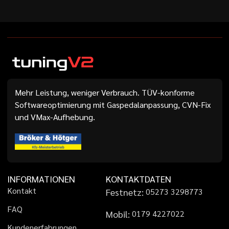
Mehr Leistung, weniger Verbrauch. TÜV-konforme
Softwareoptimierung mit Gaspedalanpassung, CVN-Fix
und VMax-Aufhebung.
INFORMATIONEN
KONTAKTDATEN
K
o
n
t
a
k
t
Festnetz:
0
5
2
7
3
3
2
9
8
7
7
3
F
A
Q
Mobil:
0
1
7
9
4
2
2
7
0
2
2
K
u
n
d
e
n
e
r
f
a
h
r
u
n
g
e
n