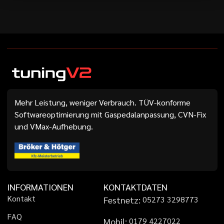
Mehr Leistung, weniger Verbrauch. TÜV-konforme
Softwareoptimierung mit Gaspedalanpassung, CVN-Fix
und VMax-Aufhebung.
INFORMATIONEN
KONTAKTDATEN
K
o
n
t
a
k
t
Festnetz:
0
5
2
7
3
3
2
9
8
7
7
3
F
A
Q
Mobil:
0
1
7
9
4
2
2
7
0
2
2