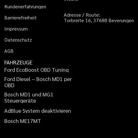
K
u
n
d
e
n
e
r
f
a
h
r
u
n
g
e
n
A
d
r
e
s
s
e
/
R
o
u
t
e
:
B
a
r
r
i
e
r
e
f
r
e
i
h
e
i
t
T
o
r
b
r
e
i
t
e
1
6
,
3
7
6
8
8
B
e
v
e
r
u
n
g
e
n
I
m
p
r
e
s
s
u
m
D
a
t
e
n
s
c
h
u
t
z
A
G
B
FAHRZEUGE
F
o
r
d
E
c
o
B
o
o
s
t
O
B
D
T
u
n
i
n
g
F
o
r
d
D
i
e
s
e
l
–
B
o
s
c
h
M
D
1
p
e
r
O
B
D
B
o
s
c
h
M
D
1
u
n
d
M
G
1
S
t
e
u
e
r
g
e
r
ä
t
e
A
d
B
l
u
e
S
y
s
t
e
m
d
e
a
k
t
i
v
i
e
r
e
n
B
o
s
c
h
M
E
1
7
M
T