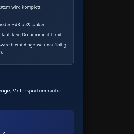
stem wird komplett
ieder AdBlue® tanken.
tlauf, kein Drehmoment-Limit.
ware bleibt diagnose-unauffällig
).
rzeuge, Motorsportumbauten
ng).