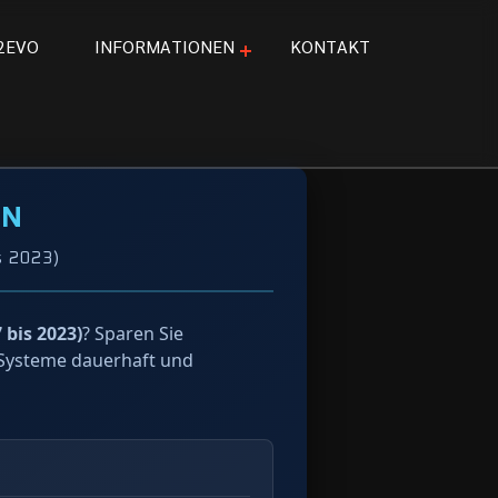
2
E
V
O
I
N
F
O
R
M
A
T
I
O
N
E
N
K
O
N
T
A
K
T
VN
s 2023)
 bis 2023)
? Sparen Sie
e Systeme dauerhaft und