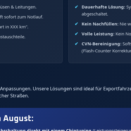
üsen & Leitungen.
Dauerhafte Lösung:
Sy
abgeschaltet.
ft sofort zum Notlauf.
Kein Nachfüllen:
Nie w
rt in XXX km“.
Volle Leistung:
Kein No
stauschteile.
CVN-Bereinigung:
Soft
(Flash-Counter Korrektur
re-Anpassungen. Unsere Lösungen sind ideal für Exportfah
icher Straßen.
m
August
:
bschaltung direkt mit einem Chiptuning
(Leistungssteigeru