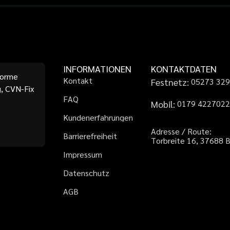
INFORMATIONEN
KONTAKTDATEN
forme
K
o
n
t
a
k
t
Festnetz:
0
5
2
7
3
3
2
, CVN-Fix
F
A
Q
Mobil:
0
1
7
9
4
2
2
7
0
2
K
u
n
d
e
n
e
r
f
a
h
r
u
n
g
e
n
A
d
r
e
s
s
e
/
R
o
u
t
e
:
B
a
r
r
i
e
r
e
f
r
e
i
h
e
i
t
T
o
r
b
r
e
i
t
e
1
6
,
3
7
6
8
8
I
m
p
r
e
s
s
u
m
D
a
t
e
n
s
c
h
u
t
z
A
G
B