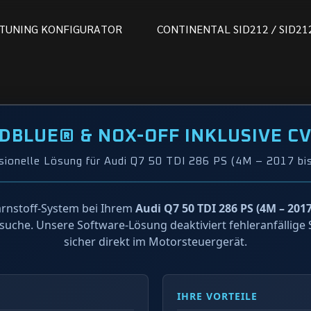
T
U
N
I
N
G
K
O
N
F
I
G
U
R
A
T
O
R
C
O
N
T
I
N
E
N
T
A
L
S
I
D
2
1
2
/
S
I
D
2
1
DBLUE® & NOX-OFF INKLUSIVE C
sionelle Lösung für Audi Q7 50 TDI 286 PS (4M – 2017 bi
rnstoff-System bei Ihrem
Audi Q7 50 TDI 286 PS (4M – 2017
suche. Unsere Software-Lösung deaktiviert fehleranfällig
sicher direkt im Motorsteuergerät.
IHRE VORTEILE