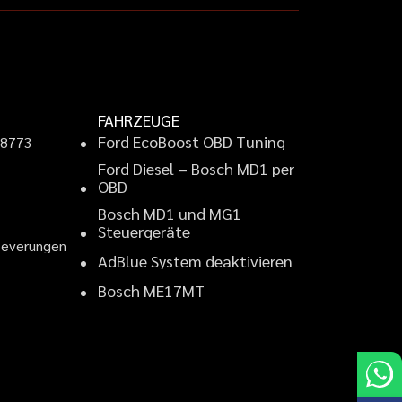
FAHRZEUGE
F
o
r
d
E
c
o
B
o
o
s
t
O
B
D
T
u
n
i
n
g
9
8
7
7
3
F
o
r
d
D
i
e
s
e
l
–
B
o
s
c
h
M
D
1
p
e
r
2
O
B
D
B
o
s
c
h
M
D
1
u
n
d
M
G
1
S
t
e
u
e
r
g
e
r
ä
t
e
B
e
v
e
r
u
n
g
e
n
A
d
B
l
u
e
S
y
s
t
e
m
d
e
a
k
t
i
v
i
e
r
e
n
B
o
s
c
h
M
E
1
7
M
T