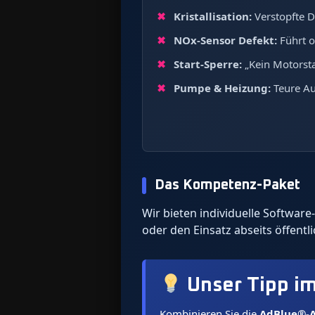
Kristallisation:
Verstopfte D
NOx-Sensor Defekt:
Führt o
Start-Sperre:
„Kein Motorsta
Pumpe & Heizung:
Teure Au
Das Kompetenz-Paket
Wir bieten individuelle Softwa
oder den Einsatz abseits öffentl
Unser Tipp i
Kombinieren Sie die
AdBlue®-A