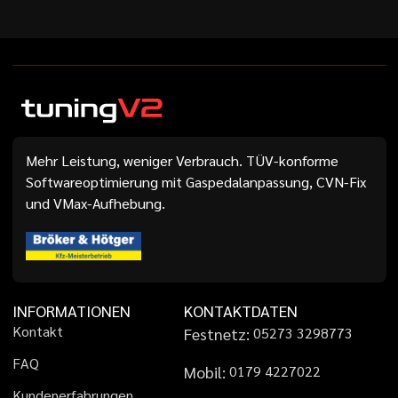
Mehr Leistung, weniger Verbrauch. TÜV-konforme
Softwareoptimierung mit Gaspedalanpassung, CVN-Fix
und VMax-Aufhebung.
INFORMATIONEN
KONTAKTDATEN
K
o
n
t
a
k
t
Festnetz:
0
5
2
7
3
3
2
9
8
7
7
3
F
A
Q
Mobil:
0
1
7
9
4
2
2
7
0
2
2
K
u
n
d
e
n
e
r
f
a
h
r
u
n
g
e
n