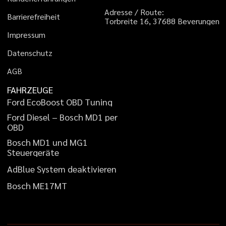
A
d
r
e
s
s
e
/
R
o
u
t
e
:
B
a
r
r
i
e
r
e
f
r
e
i
h
e
i
t
T
o
r
b
r
e
i
t
e
1
6
,
3
7
6
8
8
B
e
v
e
r
u
n
g
e
n
I
m
p
r
e
s
s
u
m
D
a
t
e
n
s
c
h
u
t
z
A
G
B
FAHRZEUGE
F
o
r
d
E
c
o
B
o
o
s
t
O
B
D
T
u
n
i
n
g
F
o
r
d
D
i
e
s
e
l
–
B
o
s
c
h
M
D
1
p
e
r
O
B
D
B
o
s
c
h
M
D
1
u
n
d
M
G
1
S
t
e
u
e
r
g
e
r
ä
t
e
A
d
B
l
u
e
S
y
s
t
e
m
d
e
a
k
t
i
v
i
e
r
e
n
B
o
s
c
h
M
E
1
7
M
T