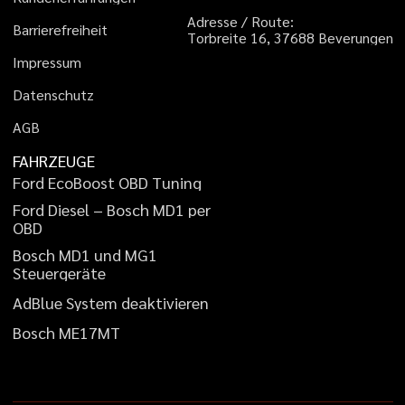
A
d
r
e
s
s
e
/
R
o
u
t
e
:
B
a
r
r
i
e
r
e
f
r
e
i
h
e
i
t
T
o
r
b
r
e
i
t
e
1
6
,
3
7
6
8
8
B
e
v
e
r
u
n
g
e
n
I
m
p
r
e
s
s
u
m
D
a
t
e
n
s
c
h
u
t
z
A
G
B
FAHRZEUGE
F
o
r
d
E
c
o
B
o
o
s
t
O
B
D
T
u
n
i
n
g
F
o
r
d
D
i
e
s
e
l
–
B
o
s
c
h
M
D
1
p
e
r
O
B
D
B
o
s
c
h
M
D
1
u
n
d
M
G
1
S
t
e
u
e
r
g
e
r
ä
t
e
A
d
B
l
u
e
S
y
s
t
e
m
d
e
a
k
t
i
v
i
e
r
e
n
B
o
s
c
h
M
E
1
7
M
T