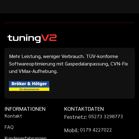
Mehr Leistung, weniger Verbrauch. TÜV-konforme
Softwareoptimierung mit Gaspedalanpassung, CVN-Fix
und VMax-Aufhebung.
INFORMATIONEN
KONTAKTDATEN
K
o
n
t
a
k
t
Festnetz:
0
5
2
7
3
3
2
9
8
7
7
3
F
A
Q
Mobil:
0
1
7
9
4
2
2
7
0
2
2
K
u
n
d
e
n
e
r
f
a
h
r
u
n
g
e
n